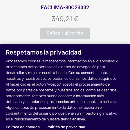
EACLIMA-30C23002
349,21 €
Añadir al carrito
Respetamos la privacidad
Mostrando 1-12 de 128 artículo(s)
Procesamos cookies, almacenamos información en el dispositivo y
1
2
3
…
11

Siguiente
procesamos datos personales o datos de navegación para
desarrollar y mejorar nuestra tienda. Con su consentimiento,
Volver arriba

nosotros y nuestros socios podemos utilizar los datos adquiridos.
Al hacer clic en el botón "Acepto", acepta el procesamiento de
datos por parte de nosotros y nuestros socios, como se describe
anteriormente. También puede acceder a información más
detallada y cambiar sus preferencias antes de aceptar o rechazar.
Algunos tipos de procesamiento de datos no requieren el
POLÍTICA DE COOKIES
POLÍTICA DE PRIVACIDAD
consentimiento del usuario porque tienen un impacto significativo
en el funcionamiento de nuestra tienda en línea.
AVISO LEGAL
Política de cookies
|
Política de privacidad