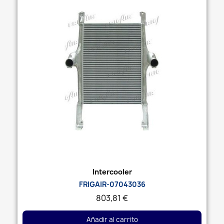
ayudamos
Vista rápida
Intercooler
FRIGAIR-07043036
803,81 €
Añadir al carrito