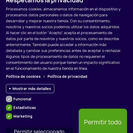
Respetamos la privacidad
AVA-IV4067
Procesamos cookies, almacenamos información en el dispositivo y
961,89 €
procesamos datos personales o datos de navegación para
desarrollar y mejorar nuestra tienda. Con su consentimiento,
Añadir al carrito
nosotros y nuestros socios podemos utilizar los datos adquiridos.
Al hacer clic en el botón "Acepto", acepta el procesamiento de
datos por parte de nosotros y nuestros socios, como se describe
anteriormente. También puede acceder a información más
detallada y cambiar sus preferencias antes de aceptar o rechazar.
Algunos tipos de procesamiento de datos no requieren el
POLÍTICA DE COOKIES
POLÍTICA DE PRIVACIDAD
consentimiento del usuario porque tienen un impacto significativo
en el funcionamiento de nuestra tienda en línea.
AVISO LEGAL
Política de cookies
|
Política de privacidad
Mostrar más detalles
Funcional
Cookies funcionales
Funcional
Estadísticas
Cookies requeridas y HttpOnly:
RADIADORES VALLADOLID S.L.
Marketing
cookies de sesión requeridas para
Cookies
Permitir todo
navegar por el sitio web y usar sus
de
funciones básicas. Estas cookies
powered by
NEWGATETECHNOLOGIES S.L. ®
estadísticas
Permitir seleccionado