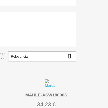
nar

Relevancia
por:
S
MAHLE-ASW18000S
34,23 €