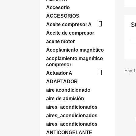
Accesorio
ACCESORIOS

S
Aceite compresor A
Aceite de compresor
aceite motor
Acoplamiento magnético
acoplamiento magnético
compresor

Hay 1
Actuador A
ADAPTADOR
aire acondicionado
aire de admisión
aires_acondicionados
aires_acondicionados
aires_acondicionados
ANTICONGELANTE