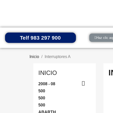
Telf 983 297 900
Haz clic aq
Inicio
Interruptores A
INICIO

2008 - 08
500
500
500
ABARTH