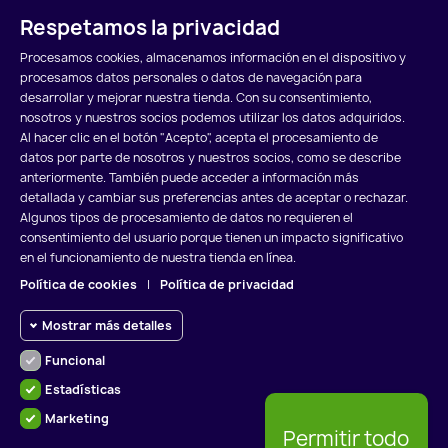
Respetamos la privacidad
Procesamos cookies, almacenamos información en el dispositivo y
Mostrando 1-1 de 1 artículo(s)
procesamos datos personales o datos de navegación para
desarrollar y mejorar nuestra tienda. Con su consentimiento,
Volver arriba

nosotros y nuestros socios podemos utilizar los datos adquiridos.
Al hacer clic en el botón "Acepto", acepta el procesamiento de
datos por parte de nosotros y nuestros socios, como se describe
anteriormente. También puede acceder a información más
detallada y cambiar sus preferencias antes de aceptar o rechazar.
Algunos tipos de procesamiento de datos no requieren el
POLÍTICA DE COOKIES
POLÍTICA DE PRIVACIDAD
consentimiento del usuario porque tienen un impacto significativo
en el funcionamiento de nuestra tienda en línea.
AVISO LEGAL
Política de cookies
|
Política de privacidad
Mostrar más detalles
Funcional
Cookies funcionales
Funcional
Estadísticas
Cookies requeridas y HttpOnly:
RADIADORES VALLADOLID S.L.
Marketing
cookies de sesión requeridas para
Cookies
Permitir todo
navegar por el sitio web y usar sus
de