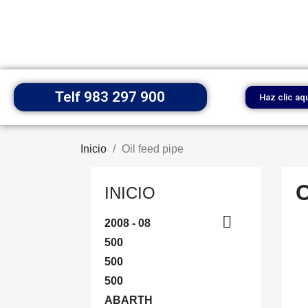
Telf 983 297 900
Haz clic aq
Inicio
Oil feed pipe
O
INICIO

2008 - 08
500
500
500
ABARTH