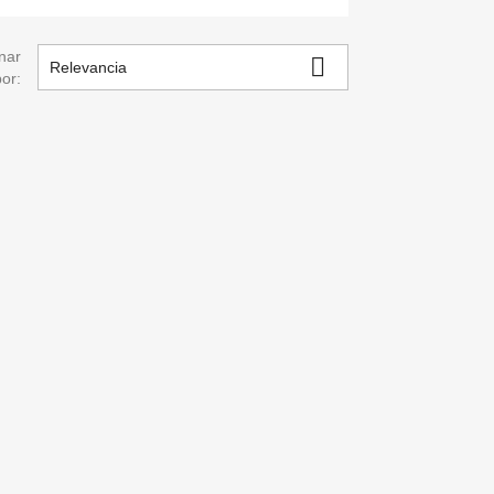
nar

Relevancia
por: