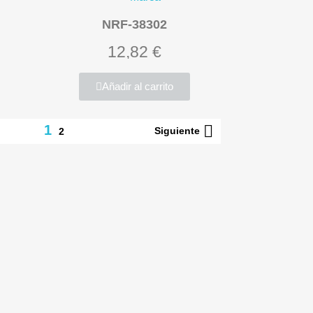
NRF-38302
12,82 €
Añadir al carrito

1
Siguiente
2