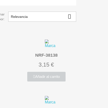
nar

Relevancia
por:
NRF-38138
3,15 €
Añadir al carrito