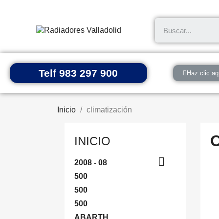
Telf 983 297 900
Haz clic aq
Inicio
climatización
INICIO

2008 - 08
500
500
500
ABARTH