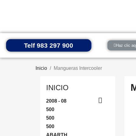
Telf 983 297 900
Haz clic aq
Inicio
Mangueras Intercooler
INICIO

2008 - 08
500
500
500
ABARTH