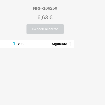
NRF-166250
6,63 €
Añadir al carrito

1
Siguiente
2
3