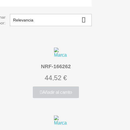
nar

Relevancia
por:
NRF-166262
44,52 €
Añadir al carrito