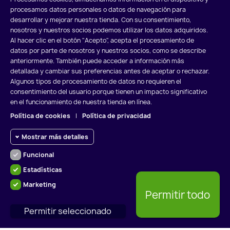
Mostrando 1-1 de 1 artículo(s)
procesamos datos personales o datos de navegación para
desarrollar y mejorar nuestra tienda. Con su consentimiento,
Volver arriba

nosotros y nuestros socios podemos utilizar los datos adquiridos.
Al hacer clic en el botón "Acepto", acepta el procesamiento de
datos por parte de nosotros y nuestros socios, como se describe
anteriormente. También puede acceder a información más
detallada y cambiar sus preferencias antes de aceptar o rechazar.
Algunos tipos de procesamiento de datos no requieren el
POLÍTICA DE COOKIES
POLÍTICA DE PRIVACIDAD
consentimiento del usuario porque tienen un impacto significativo
en el funcionamiento de nuestra tienda en línea.
AVISO LEGAL
Política de cookies
|
Política de privacidad
Mostrar más detalles
Funcional
Cookies funcionales
Funcional
Estadísticas
Cookies requeridas y HttpOnly:
RADIADORES VALLADOLID S.L.
Marketing
cookies de sesión requeridas para
Cookies
Permitir todo
navegar por el sitio web y usar sus
de
funciones básicas. Estas cookies
powered by
NEWGATETECHNOLOGIES S.L. ®
estadísticas
Permitir seleccionado
son necesarias para que el sitio
web funcione correctamente.