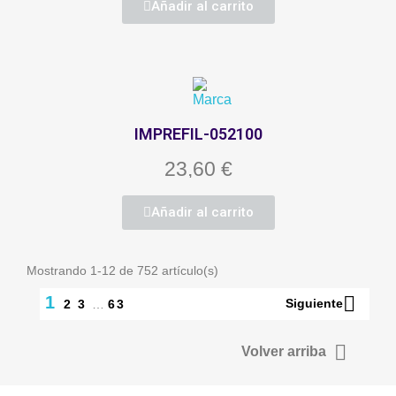
Añadir al carrito
IMPREFIL-052100
23,60 €
Añadir al carrito
Mostrando 1-12 de 752 artículo(s)

1
Siguiente
2
3
…
63

Volver arriba