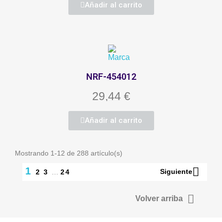
Añadir al carrito
NRF-454012
29,44 €
Añadir al carrito
Mostrando 1-12 de 288 artículo(s)

1
Siguiente
2
3
…
24

Volver arriba