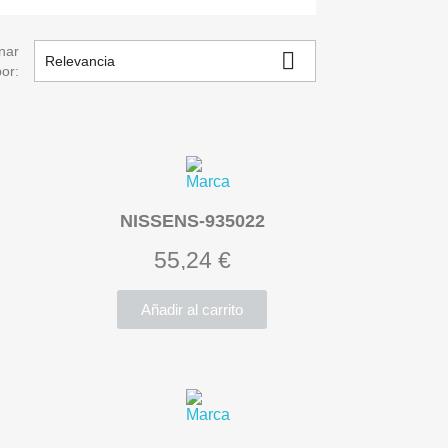
nar

Relevancia
por:
NISSENS-935022
55,24 €
Añadir al carrito