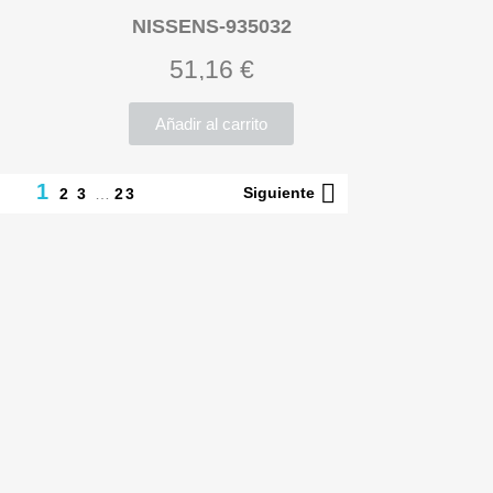
NISSENS-935032
51,16 €
Añadir al carrito

1
Siguiente
2
3
…
23