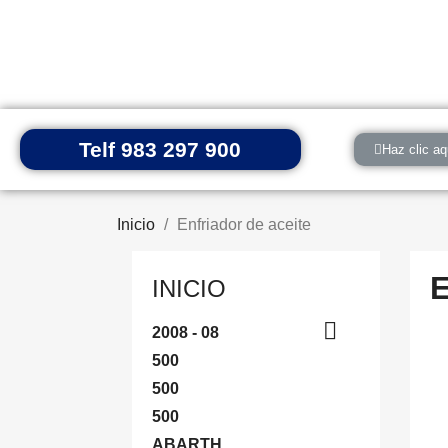
Telf 983 297 900
Haz clic aq
Inicio
Enfriador de aceite
INICIO

2008 - 08
500
500
500
ABARTH