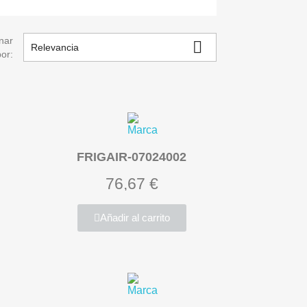
nar

Relevancia
por:
FRIGAIR-07024002
76,67 €
Añadir al carrito