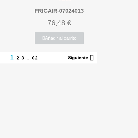
FRIGAIR-07024013
76,48 €
Añadir al carrito

1
Siguiente
2
3
…
62